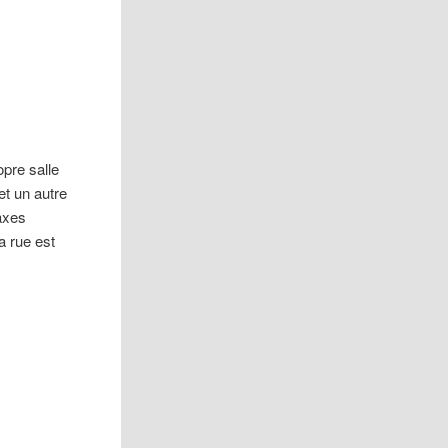
pre salle
 et un autre
axes
a rue est